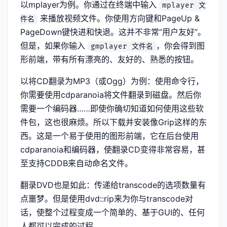
以mplayer为例。你通过在终端中输入
mplayer 文
来播放视频文件。你使用方向键和PageUp &
件名
PageDown键快进和快退。这并不非常“用户友好”。
但是，如果你输入
，你会得到图
gmplayer 文件名
形前端，带有所有漂亮的、友好的、熟悉的按钮。
以将CD翻录为MP3（或Ogg）为例：使用命令行，
你需要使用cdparanoia将文件翻录到磁盘。然后你
需要一个编码器……即使你确切知道如何使用这些软
件包，这也很麻烦。所以下载并安装像Grip这样的东
西。这是一个易于使用的图形前端，它在后台使用
cdparanoia和编码器，使翻录CD变得非常容易，甚
至支持CDDB来自动命名文件。
翻录DVD也是如此：传递给transcode的选项数量有
点噩梦。但是使用dvd::rip来为你与transcode对
话，使整个过程变成一个简单的、基于GUI的、任何
人都可以完成的过程。