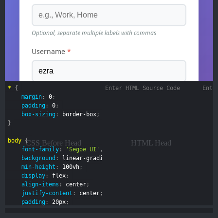
*
{
margin
:
 0
;
padding
:
 0
;
box-sizing
:
 border-box
;
}
body
{
CSS Before Head
HTML Head
font-family
:
'Segoe UI'
,
 Tahoma
,
 Geneva
,
 Verdana
,
 sans-se
background
:
linear-gradient
(
135deg
,
 #667eea 0%
,
 #764ba2 1
min-height
:
 100vh
;
display
:
 flex
;
align-items
:
 center
;
justify-content
:
 center
;
padding
:
 20px
;
}