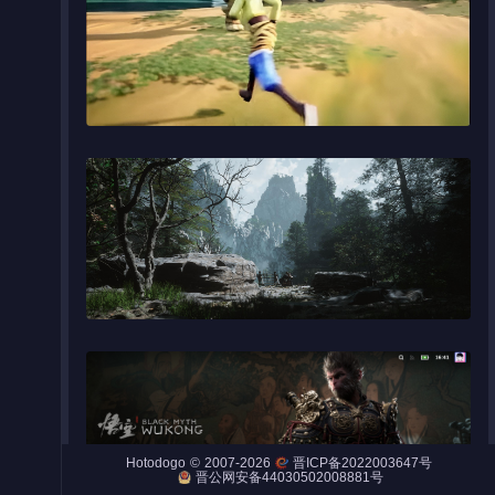
Night City
Engines
Engines (Frog)
Live Web Editor
Admin
©
2007-2026
Hotodogo
晋ICP备2022003647号
晋公网安备44030502008881号