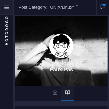
#1
Post Category: "UNIX/Linux"
HOTODOGO
Home
Moments
A Developer's
Blog
Faux Pas
Gallery
Snippets
Comments
About