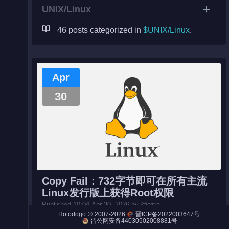
UNIX/Linux
46 posts categorized in
$UNIX/Linux
.
Night City
Engines
Apr
Engines (Frog)
30
Live Web Editor
Admin
Copy Fail：732字节即可在所有主流
Linux发行版上获得Root权限
Published 10:04 Apr 30, 2026 by @ezra.
©
2007-2026
#UNIX/Linux#
近期 Xint 披露了一个影响几乎所有主流 Lin
Hotodogo
晋ICP备2022003647号
晋公网安备44030502008881号
ux 发行版的严重内核漏洞，其编号为 CVE-2026-31431，
代号 “Copy Fail”。 漏洞概述 Copy Fail 是 Linux 内核...